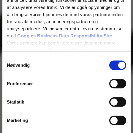
annoncer, til at vise dig funktioner til sociale medier og til
at analysere vores trafik. Vi deler også oplysninger om
din brug af vores hjemmeside med vores partnere inden
for sociale medier, annonceringspartnere og
analysepartnere. Vi indsamler data i overensstemmelse
med
Googles Business Data Responsibility Site
.
Vores partnere kan kombinere disse data med andre
oplysninger, du har givet dem, eller som de har indsamlet
fra din brug af deres tjenester.
Samtykkevalg
Nødvendig
Se Cookie & Privatlivspolitik
her
Præferencer
Statistik
Marketing