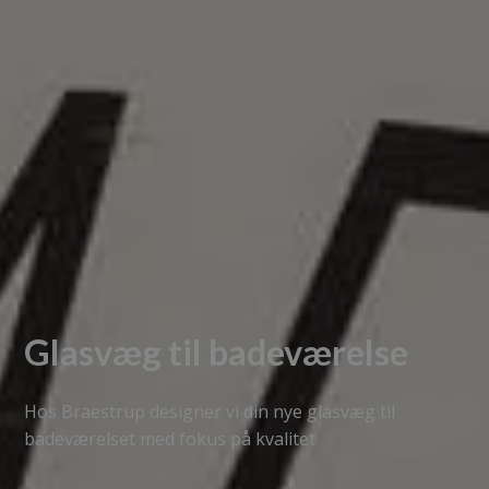
Glasvæg til badeværelse
Hos Braestrup designer vi din nye glasvæg til
badeværelset med fokus på kvalitet