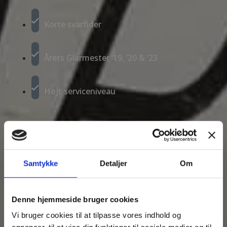
Korte svartider
Årets Glarmester ’19, ’20 & ’23
Højt service­niveau
Ring til os på 30 14 29 34
Samtykke
Detaljer
Om
Denne hjemmeside bruger cookies
Vi bruger cookies til at tilpasse vores indhold og